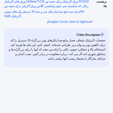
برچسب
#
EN263 ورق آکریلیک برای جعبه نور 1220*2440mm,ورق های آکریلیک
ها:
رنگی که شکسته نمی شوند,پلیکسی گلاس ورق آکریلی برای جعبه نور
#
30دبيل سد مانع صدا,پنل های سر و صدا 30 دسیبل,پنل های صوتی
آکریلیک 30dB
plexiglass Acrylic sheet for light box
#
Video Description:
صفحات اکریلیک شفاف حصار مانع صدا پانل‌های نویز بزرگراه 30 دسی‌بل را که
برای کاهش نویز و دوام برتر طراحی شده‌اند، کشف کنید. این پانل ها هزینه کم،
استحکام بالا و عملکرد صوتی عالی را ارائه می دهند که آنها را برای بزرگراه ها و
مناطق شهری ایده آل می کند. درباره مقاومت در برابر آتش، نصب آسان و
مزایای سازگار با محیط زیست آنها بیشتر بدانید.