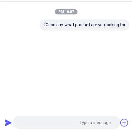
10:07 PM
Good day, what product are you looking for?
استخر شنا مقاوم به گرما آکواریوم شفاف ورق آکریلیک
1.2g/Cm3
ورق آکریلیک آکواریوم
2024-09-25