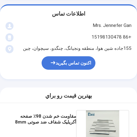
اطلاعات تماس
Mrs. Jennefer Gan
+86 15198130478
155جاده شین هوا، منطقه ونجیانگ، چنگدو، سیچوان، چین
اکنون تماس بگیرید
بهترين قيمت رو براي
مقاومت خم شدن 98٪ صفحه
آکریلیک شفاف ضد صوتی 8mm
16mm 20mm