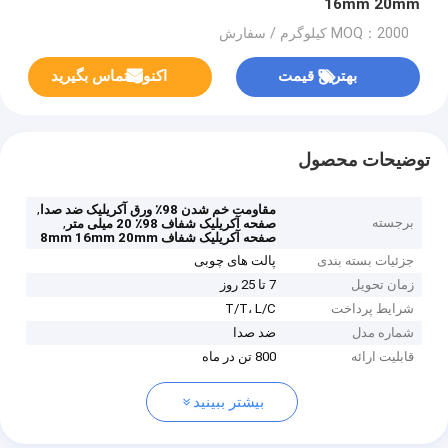
16mm 20mm
MOQ：2000 کیلوگرم / سفارش
بهترین قیمت
اکنون تماس بگیرید
توضیحات محصول
,
مقاومت خم شدن 98٪ ورق آکریلیک ضد صدا
برجسته
,
صفحه آکریلیک شفاف 98٪ 20 میلی متر
صفحه آکریلیک شفاف 8mm 16mm 20mm
جزئیات بسته بندی
پالت های چوبی
زمان تحویل
7 تا 25 روز
شرایط پرداخت
T/T، L/C
شماره مدل
ضد صدا
قابلیت ارائه
800 تن در ماه
بیشتر ببینید