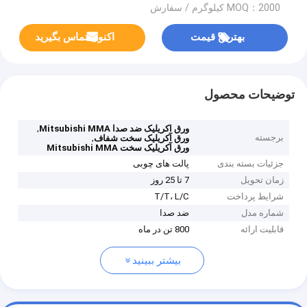
MOQ：2000 کیلوگرم / سفارش
بهترین قیمت
اکنون تماس بگیرید
توضیحات محصول
,
ورق اکریلیک ضد صدا Mitsubishi MMA
برجسته
,
ورق آکریلیک سخت شفاف
ورق آکریلیک سخت Mitsubishi MMA
جزئیات بسته بندی
پالت های چوبی
زمان تحویل
7 تا 25 روز
شرایط پرداخت
T/T، L/C
شماره مدل
ضد صدا
قابلیت ارائه
800 تن در ماه
بیشتر ببینید