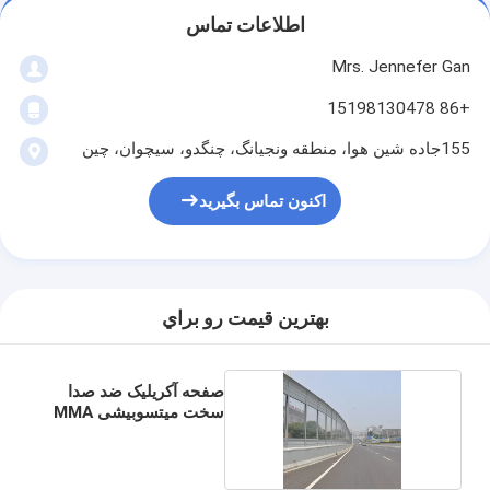
اطلاعات تماس
Mrs. Jennefer Gan
+86 15198130478
155جاده شین هوا، منطقه ونجیانگ، چنگدو، سیچوان، چین
اکنون تماس بگیرید
بهترين قيمت رو براي
صفحه آکریلیک ضد صدا
سخت میتسوبیشی MMA