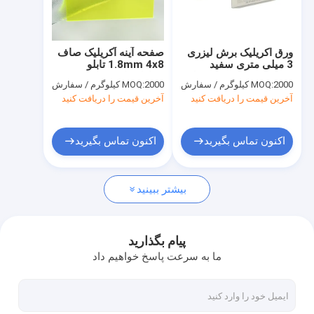
کارخانه تور
کنترل کیفیت
ورق اکریلیک برش لیزری
صفحه آینه آکریلیک صاف
3 میلی متری سفید
1.8mm 4x8 تابلو
تماس با ما
شیری 1220*2440 میلی
حفاظت از UV
2000 کیلوگرم / سفارش
MOQ:
2000 کیلوگرم / سفارش
MOQ:
متری
آخرین قیمت را دریافت کنید
آخرین قیمت را دریافت کنید
اخبار
درخواست نقل قول
اکنون تماس بگیرید
اکنون تماس بگیرید
بیشتر ببینید
ورق های اکریلیک بهداشتی
ورق اکریلیک شفاف
پیام بگذارید
ما به سرعت پاسخ خواهیم داد
ورق آکریلیک lgp
حصار مانع صدا