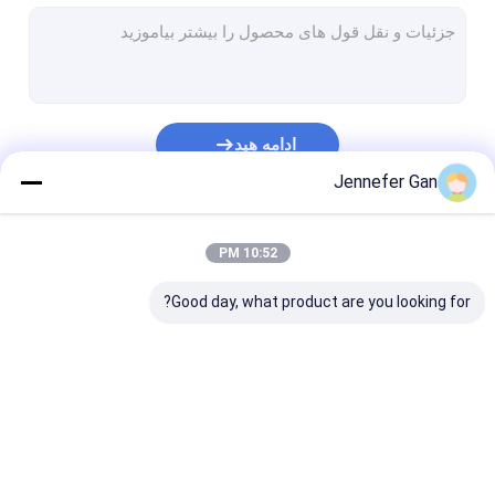
ورق آکریلیک
ورق آکریلیک پنجره RV
صفحه اکریلیک روز و شب
ادامه هید
آکریلیک مقاوم به ضربه
Jennefer Gan
ورق آکریلیک آکواریوم
دسته بندی های ما
10:52 PM
ورق اکریلیک مات شده
Good day, what product are you looking for?
آکریلیک انتقال دهنده UV
فیلتر مادون قرمز آکریلیک
ورق های اکریلیک
ورق اکریلیک شفاف
ورق آکریلیک lgp
بهداشتی